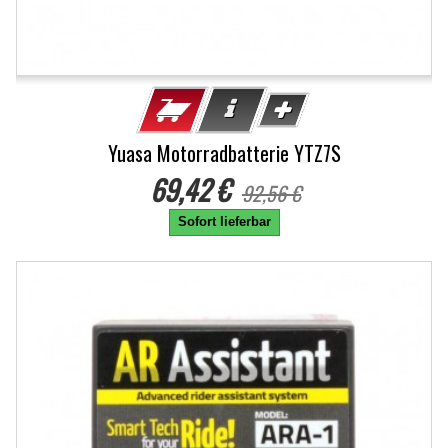
Yuasa Motorradbatterie YTZ7S
69,42 €
92,56 €
Sofort lieferbar