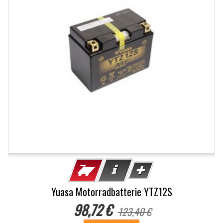
Yuasa Motorradbatterie YTZ12S
98,72 €
123,40 €