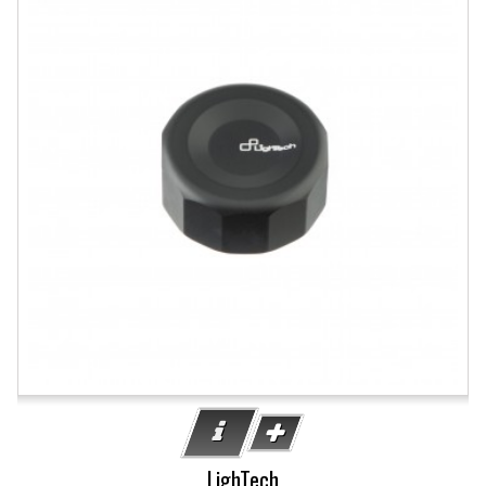
LighTech