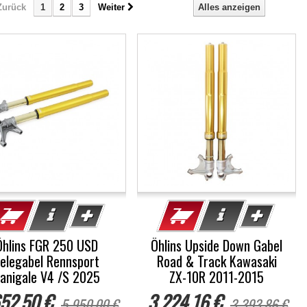
Zurück
1
2
3
Weiter
Alles anzeigen
%
-5%
Öhlins FGR 250 USD
Öhlins Upside Down Gabel
elegabel Rennsport
Road & Track Kawasaki
anigale V4 /S 2025
ZX-10R 2011-2015
52,50 €
3 224,16 €
5 950,00 €
3 393,86 €