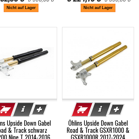
Nicht auf Lager
Nicht auf Lager
%
-5%
ins Upside Down Gabel
Öhlins Upside Down Gabel
oad & Track schwarz
Road & Track GSXR1000 &
00 Nine T 2014-2016
GSXR1000R 2017-2024