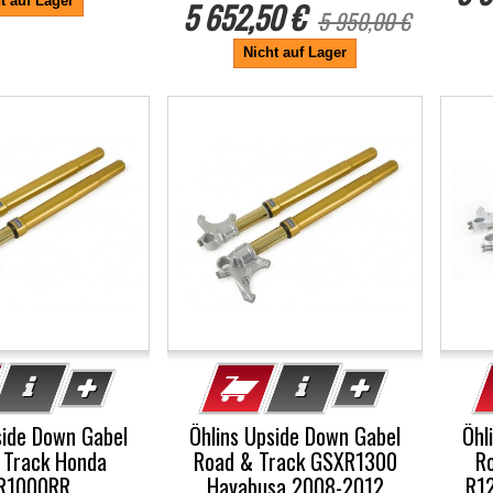
t auf Lager
5 652,50 €
5 950,00 €
Nicht auf Lager
-5%
-5
side Down Gabel
Öhlins Upside Down Gabel
Öhl
 Track Honda
Road & Track GSXR1300
R
R1000RR
Hayabusa 2008-2012
R12