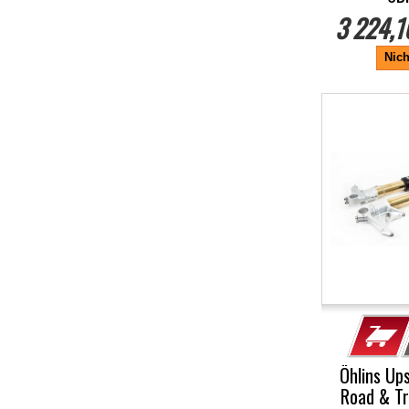
3 224,1
Nich
-5%
Öhlins Up
Road & Tr