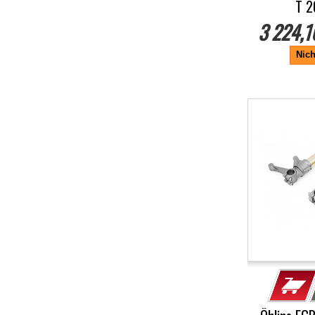
T 2
3 224,1
Nich
-5%