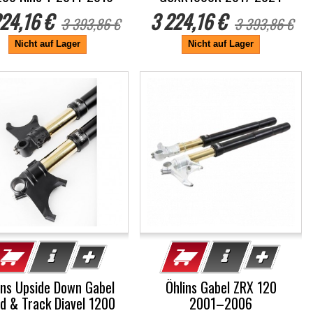
24,16 €
3 224,16 €
3 393,86 €
3 393,86 €
Nicht auf Lager
Nicht auf Lager
%
ins Upside Down Gabel
Öhlins Gabel ZRX 120
d & Track Diavel 1200
2001–2006