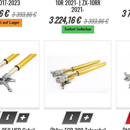
017-2023
10R 2021- | ZX-10RR
2021-
6 €
3 
3 393,86 €
3 224,16 €
3 393,86 €
t auf Lager
Sofort lieferbar
-5%
-5