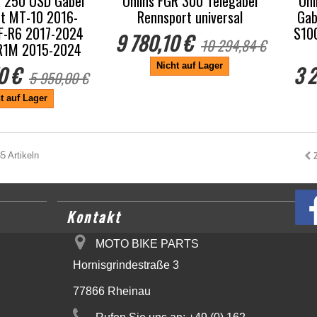
R 250 USD Gabel
Öhlins FGR 300 Telegabel
Öhl
t MT-10 2016-
Rennsport universal
Gab
F-R6 2017-2024
S10
9 780,10 €
10 294,84 €
/R1M 2015-2024
Nicht auf Lager
0 €
3 2
5 950,00 €
t auf Lager
5 Artikeln
Kontakt
MOTO BIKE PARTS
Hornisgrindestraße 3
77866 Rheinau