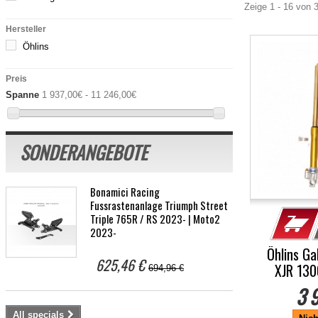
Zeige 1 - 16 von 3
Hersteller
Öhlins
Preis
Spanne
1 937,00€ - 11 246,00€
SONDERANGEBOTE
Bonamici Racing
Fussrastenanlage Triumph Street
Triple 765R / RS 2023- | Moto2
2023-
Öhlins Ga
625,46 €
XJR 13
694,96 €
3 
All specials