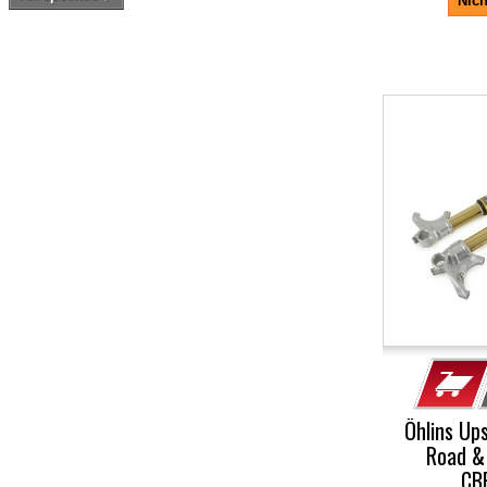
Nich
-5%
Öhlins Up
Road &
CB