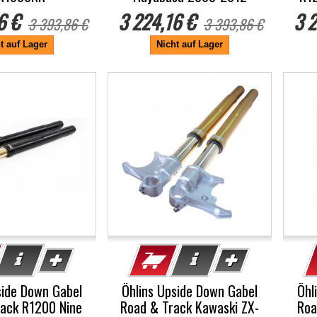
6 €
3 224,16 €
3 2
3 393,86 €
3 393,86 €
t auf Lager
Nicht auf Lager
-5%
-5
side Down Gabel
Öhlins Upside Down Gabel
Öhl
ack R1200 Nine
Road & Track Kawaski ZX-
Roa