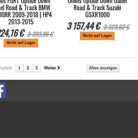
ins FGRT Upside Down
Öhlins Upside Down Gabel
el Road & Track BMW
Road & Track Suzuki
00RR 2009-2018 | HP4
GSXR1000
2013-2015
3 157,44 €
3 323,62 €
24,16 €
3 393,86 €
Nicht auf Lager
Nicht auf Lager
Zurück
1
2
3
Weiter
Alles anzeigen