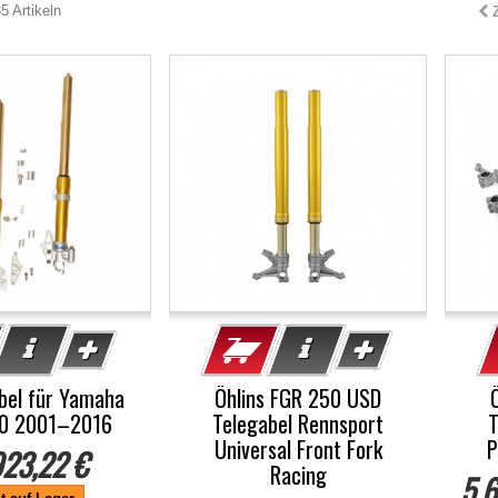
5 Artikeln
-5%
-5
bel für Yamaha
Öhlins FGR 250 USD
00 2001–2016
Telegabel Rennsport
T
Universal Front Fork
P
923,22 €
Racing
5 6