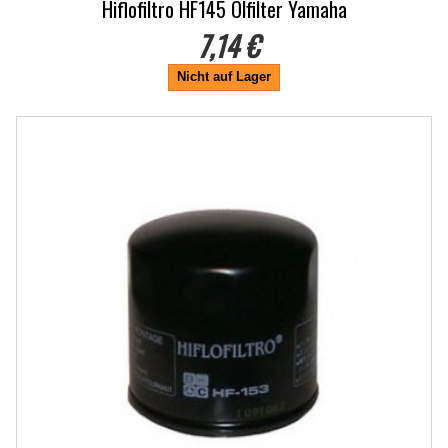
Hiflofiltro HF145 Ölfilter Yamaha
7,14 €
Nicht auf Lager