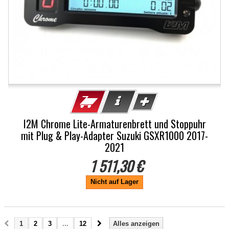
I2M Chrome Lite-Armaturenbrett und Stoppuhr
mit Plug & Play-Adapter Suzuki GSXR1000 2017-
2021
1 511,30 €
Nicht auf Lager
1
2
3
...
12
Alles anzeigen