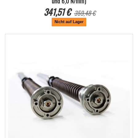
und 6,0 N/mm)
341,51 €
359,48 €
Nicht auf Lager
-5%