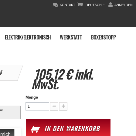
KONTAKT
DEUTSCH
ANMELDEN
ELEKTRIK/ELEKTRONISCH
WERKSTATT
BOXENSTOPP
105,12 €
inkl.
14
MwSt.
Menge
ar
IN DEN WARENKORB
 mich