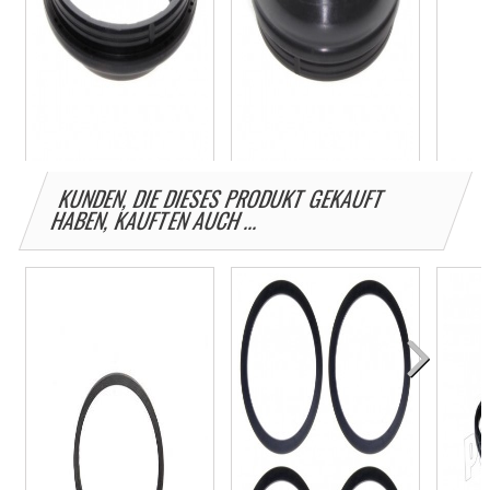
KUNDEN, DIE DIESES PRODUKT GEKAUFT
Öhlins Staubschutzkappe für
Öhlins Staubschutzkappe für
Brembo S
HABEN, KAUFTEN AUCH ...
Gabel...
Gabel...
Ø30 mm..
12,58 €
14,21 €
3,69 