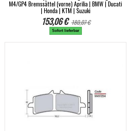
M4/GP4 Bremssättel (vorne) Aprilia | BMW | Ducati
| Honda | KTM | Suzuki
153,06 €
180,07 €
Sofort lieferbar
-15%