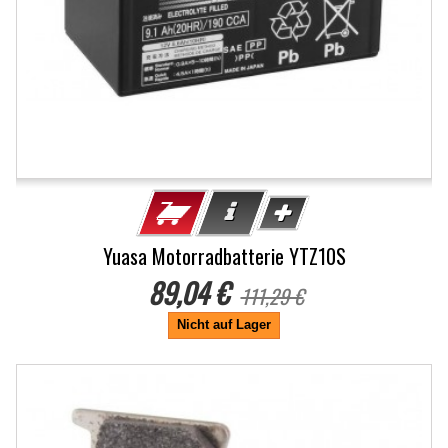
Yuasa Motorradbatterie YTZ10S
89,04 €
111,29 €
Nicht auf Lager
-20%