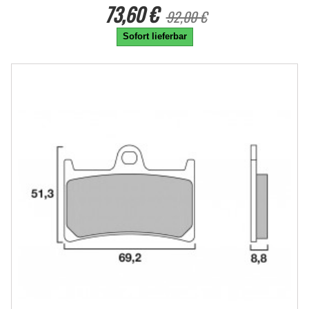
73,60 €
92,00 €
Sofort lieferbar
-20%