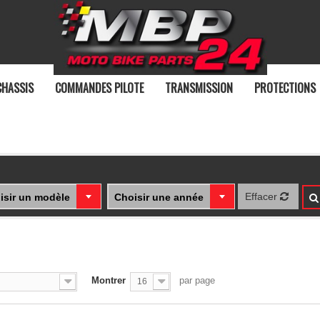
CHASSIS
COMMANDES PILOTE
TRANSMISSION
PROTECTIONS
Effacer
isir un modèle
Choisir une année
Montrer
par page
16