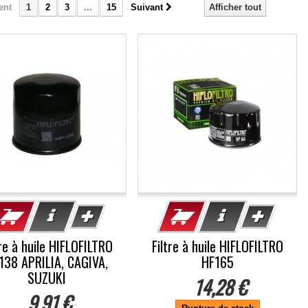
ent
1
2
3
...
15
Suivant
Afficher tout
tre à huile HIFLOFILTRO
Filtre à huile HIFLOFILTRO
138 APRILIA, CAGIVA,
HF165
SUZUKI
14,28 €
9,91 €