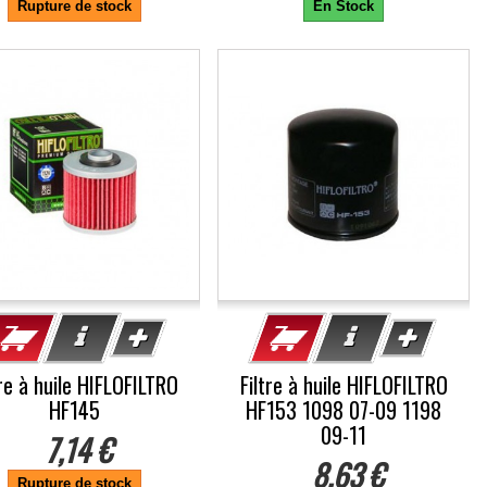
Rupture de stock
En Stock
tre à huile HIFLOFILTRO
Filtre à huile HIFLOFILTRO
HF145
HF153 1098 07-09 1198
09-11
7,14 €
8,63 €
Rupture de stock