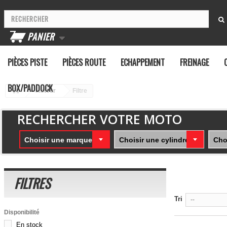
PANIER
PIÈCES PISTE
PIÈCES ROUTE
ECHAPPEMENT
FREINAGE
BOX/PADDOCK
Moteur
Filtre
RECHERCHER VOTRE MOTO
Choisir une marque
Choisir une cylindrée
Cho
FILTRES
Tri
--
Disponibilité
En stock