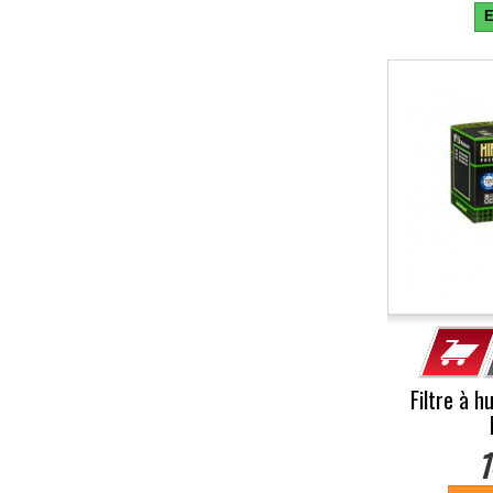
E
Filtre à h
1