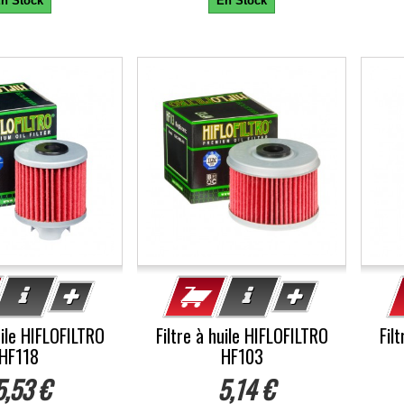
n Stock
En Stock
uile HIFLOFILTRO
Filtre à huile HIFLOFILTRO
Fil
HF118
HF103
5,53 €
5,14 €