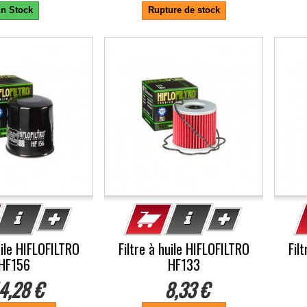
n Stock
Rupture de stock
uile HIFLOFILTRO
Filtre à huile HIFLOFILTRO
Fil
HF156
HF133
4,28 €
8,33 €