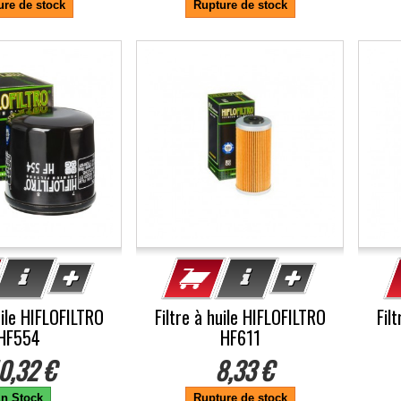
ure de stock
Rupture de stock
uile HIFLOFILTRO
Filtre à huile HIFLOFILTRO
Fil
HF554
HF611
0,32 €
8,33 €
n Stock
Rupture de stock