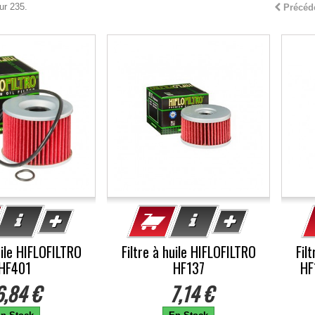
ur 235.
Précéd
uile HIFLOFILTRO
Filtre à huile HIFLOFILTRO
Fil
HF401
HF137
HF
6,84 €
7,14 €