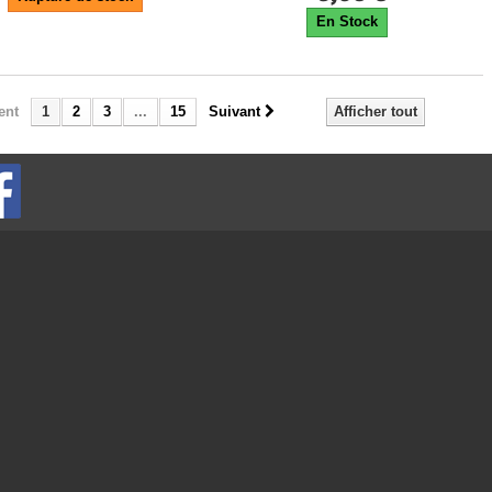
En Stock
ent
1
2
3
...
15
Suivant
Afficher tout