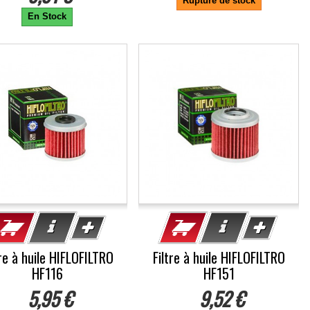
Rupture de stock
En Stock
tre à huile HIFLOFILTRO
Filtre à huile HIFLOFILTRO
HF116
HF151
5,95 €
9,52 €