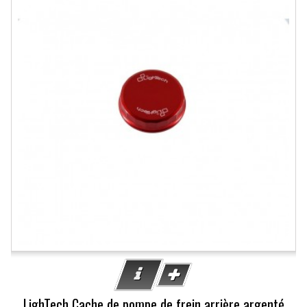
LighTech Cache de pompe de frein arrière argenté