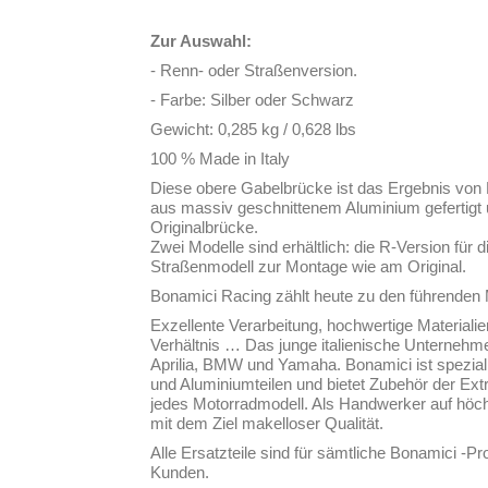
Zur Auswahl:
- Renn- oder Straßenversion.
- Farbe: Silber oder Schwarz
Gewicht: 0,285 kg / 0,628 lbs
100 % Made in Italy
Diese obere Gabelbrücke ist das Ergebnis von E
aus massiv geschnittenem Aluminium gefertigt 
Originalbrücke.
Zwei Modelle sind erhältlich: die R-Version fü
Straßenmodell zur Montage wie am Original.
Bonamici Racing zählt heute zu den führenden
Exzellente Verarbeitung, hochwertige Materialie
Verhältnis … Das junge italienische Unternehme
Aprilia, BMW und Yamaha. Bonamici ist spezial
und Aluminiumteilen und bietet Zubehör der Ex
jedes Motorradmodell. Als Handwerker auf höc
mit dem Ziel makelloser Qualität.
Alle Ersatzteile sind für sämtliche Bonamici -Pro
Kunden.