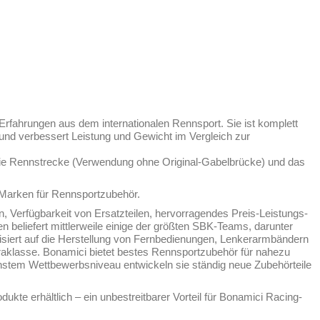
rfahrungen aus dem internationalen Rennsport. Sie ist komplett
und verbessert Leistung und Gewicht im Vergleich zur
r die Rennstrecke (Verwendung ohne Original-Gabelbrücke) und das
 Marken für Rennsportzubehör.
n, Verfügbarkeit von Ersatzteilen, hervorragendes Preis-Leistungs-
n beliefert mittlerweile einige der größten SBK-Teams, darunter
isiert auf die Herstellung von Fernbedienungen, Lenkerarmbändern
traklasse. Bonamici bietet bestes Rennsportzubehör für nahezu
hstem Wettbewerbsniveau entwickeln sie ständig neue Zubehörteile
dukte erhältlich – ein unbestreitbarer Vorteil für Bonamici Racing-