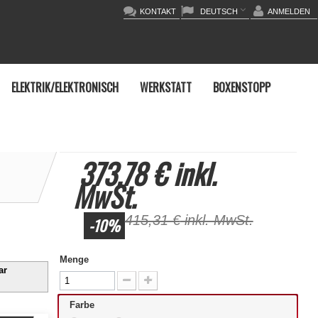
KONTAKT
DEUTSCH
ANMELDEN
ELEKTRIK/ELEKTRONISCH
WERKSTATT
BOXENSTOPP
373,78 €
inkl.
e
MwSt.
415,31 €
inkl. MwSt.
-10%
Menge
ar
Farbe