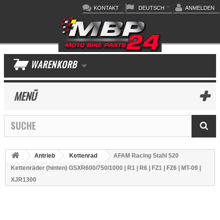
KONTAKT
DEUTSCH
ANMELDEN
WARENKORB
MENÜ
Antrieb
Kettenrad
AFAM Racing Stahl 520
Kettenräder (hinten) GSXR600/750/1000 | R1 | R6 | FZ1 | FZ6 | MT-09 |
XJR1300