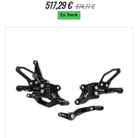
517,29 €
574,77 €
En Stock
-10%