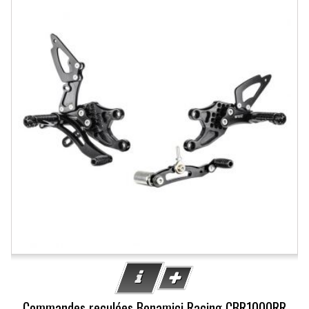
Commandes reculées Bonamici Racing CBR1000RR