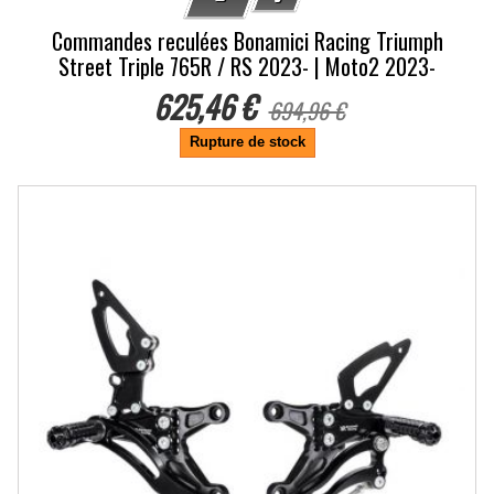
Commandes reculées Bonamici Racing Triumph
Street Triple 765R / RS 2023- | Moto2 2023-
625,46 €
694,96 €
Rupture de stock
-10%