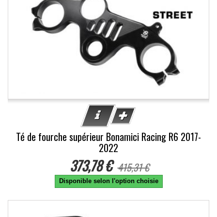
Té de fourche supérieur Bonamici Racing R6 2017-
2022
373,78 €
415,31 €
Disponible selon l'option choisie
-10%