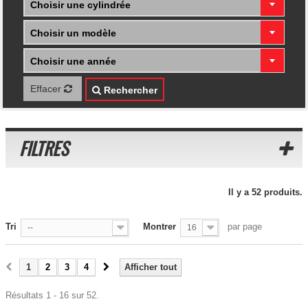
Choisir une cylindrée
Choisir un modèle
Choisir une année
Effacer
Rechercher
FILTRES
Il y a 52 produits.
Tri
Montrer
par page
--
16
1
2
3
4
Afficher tout
Résultats 1 - 16 sur 52.