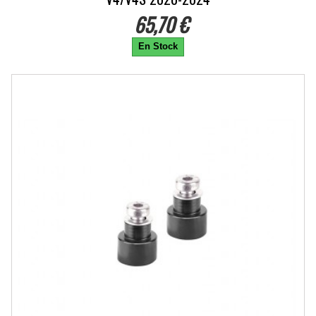
65,70 €
En Stock
-10%