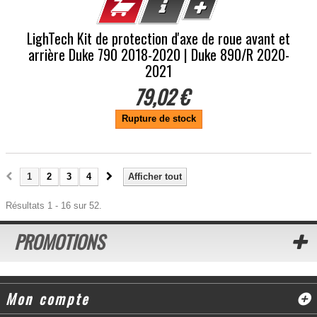
LighTech Kit de protection d'axe de roue avant et
arrière Duke 790 2018-2020 | Duke 890/R 2020-
2021
79,02 €
Rupture de stock
1
2
3
4
Afficher tout
Résultats 1 - 16 sur 52.
PROMOTIONS
Mon compte