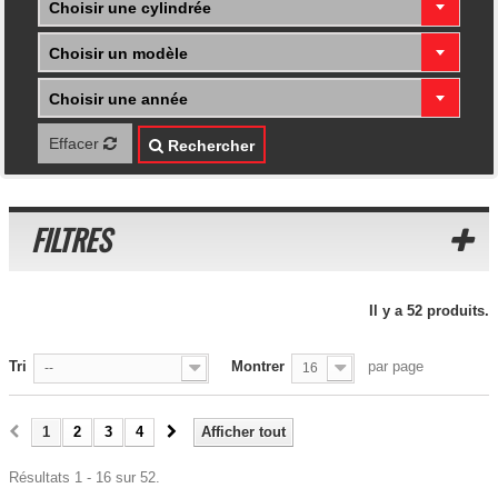
Choisir une cylindrée
Choisir un modèle
Choisir une année
Effacer
Rechercher
FILTRES
Il y a 52 produits.
Tri
Montrer
par page
--
16
1
2
3
4
Afficher tout
Résultats 1 - 16 sur 52.