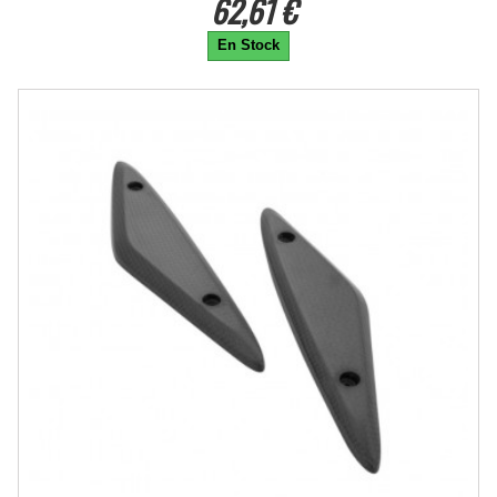
62,61 €
En Stock