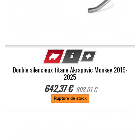
Double silencieux titane Akrapovic Monkey 2019-
2025
642,37 €
808,01 €
Rupture de stock
-20.5%