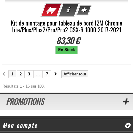
Kit de montage pour tableau de bord I2M Chrome
Lite/Plus/Plus2/Pro/Pro2 GSX-R 1000 2017-2021
83,30 €
En Stock
1
2
3
...
7
Afficher tout
Résultats 1 - 16 sur 103.
PROMOTIONS
Mon compte