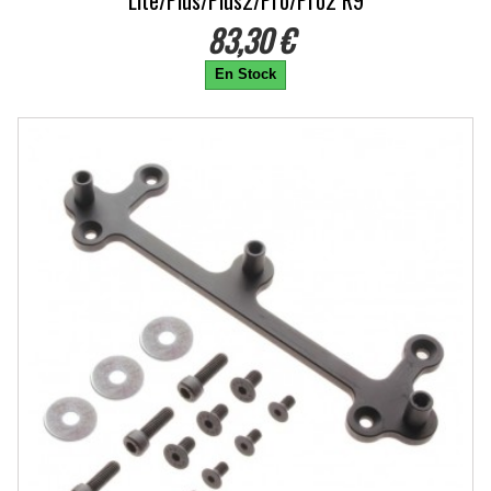
Lite/Plus/Plus2/Pro/Pro2 R9
83,30 €
En Stock