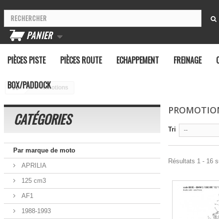
PANIER
PIÈCES PISTE
PIÈCES ROUTE
ECHAPPEMENT
FREINAGE
BOX/PADDOCK
Promotions
PROMOTIO
CATÉGORIES
Tri
--
Par marque de moto
Résultats 1 - 16 s
APRILIA
125 cm3
-10%
AF1
1988-1993