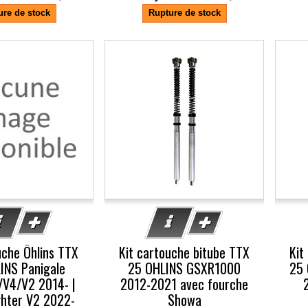
ure de stock
Rupture de stock
-5%
-5
uche Öhlins TTX
Kit cartouche bitube TTX
Kit
INS Panigale
25 OHLINS GSXR1000
25 
V4/V2 2014- |
2012-2021 avec fourche
ghter V2 2022-
Showa