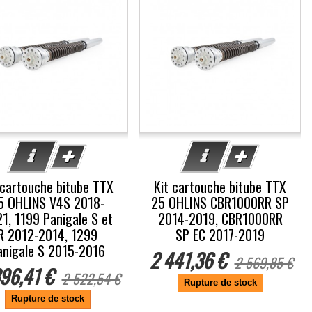
 cartouche bitube TTX
Kit cartouche bitube TTX
5 OHLINS V4S 2018-
25 OHLINS CBR1000RR SP
1, 1199 Panigale S et
2014-2019, CBR1000RR
R 2012-2014, 1299
SP EC 2017-2019
anigale S 2015-2016
2 441,36 €
2 569,85 €
96,41 €
2 522,54 €
Rupture de stock
Rupture de stock