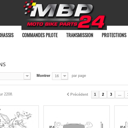
CHASSIS
COMMANDES PILOTE
TRANSMISSION
PROTECTIONS
NS
Montrer
par page
16
ur 2208.
Précédent
1
2
3
...
-20%
-2