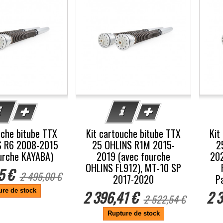
uche bitube TTX
Kit cartouche bitube TTX
Kit
S R6 2008-2015
25 OHLINS R1M 2015-
2
urche KAYABA)
2019 (avec fourche
202
OHLINS FL912), MT-10 SP
5 €
2 495,00 €
2017-2020
P
ure de stock
2 396,41 €
2 3
2 522,54 €
Rupture de stock