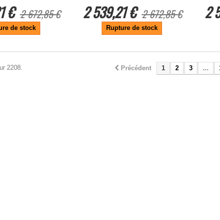
1 €
2 539,21 €
2 
2 672,85 €
2 672,85 €
ure de stock
Rupture de stock
ur 2208.
Précédent
1
2
3
...