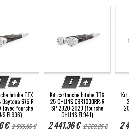
-5%
-5
uche bitube TTX
Kit cartouche bitube TTX
Kit
 Daytona 675 R
25 OHLINS CBR1000RR-R
 (avec fourche
SP 2020-2023 (fourche
20
NS FL906)
OHLINS FL941)
6 €
2 441,36 €
2 4
2 569,85 €
2 569,85 €