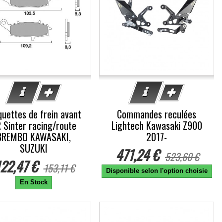
quettes de frein avant
Commandes reculées
 Sinter racing/route
Lightech Kawasaki Z900
BREMBO KAWASAKI,
2017-
SUZUKI
471,24 €
523,60 €
22,47 €
153,11 €
Disponible selon l'option choisie
En Stock
%
-5%