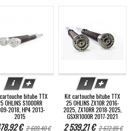
%
-5%
 cartouche bitube TTX
Kit cartouche bitube TTX
25 OHLINS S1000RR
25 OHLINS ZX10R 2016-
09-2018, HP4 2013-
2025, ZX10RR 2018-2025,
2015
GSXR1000R 2017-2021
78,92 €
2 539,21 €
2 609,40 €
2 672,85 €