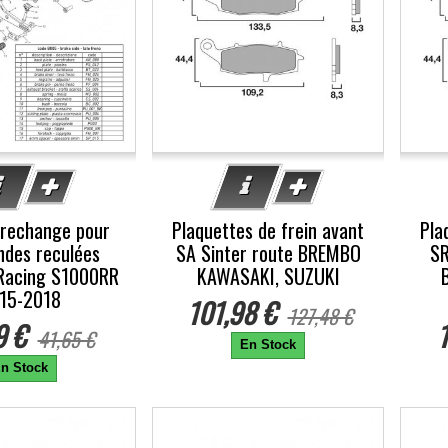
 rechange pour
Plaquettes de frein avant
Pla
des reculées
SA Sinter route BREMBO
SR
Racing S1000RR
KAWASAKI, SUZUKI
15-2018
101,98 €
127,48 €
9 €
1
41,65 €
En Stock
n Stock
-5%
-5