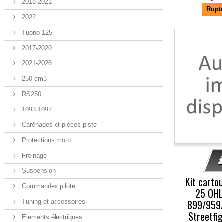
2018-2021
Rupt
2022
Tuono 125
-5%
2017-2020
2021-2026
250 cm3
RS250
1993-1997
Carénages et pièces piste
Protections moto
Freinage
Suspension
Kit carto
Commandes pilote
25 OHL
899/959/
Tuning et accessoires
Streetfi
Elements électriques