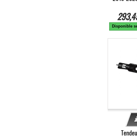
293,4
Disponible se
-10%
Tendeu