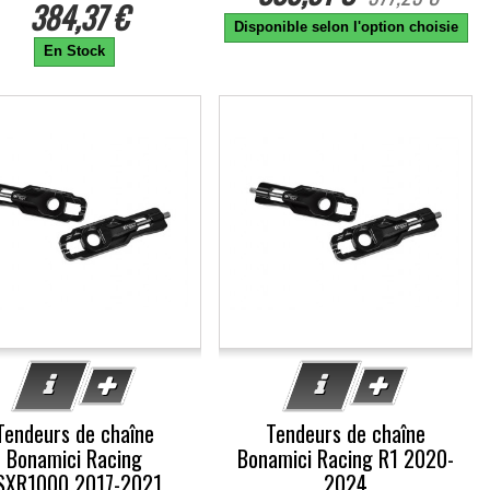
384,37 €
Disponible selon l'option choisie
En Stock
0%
-10%
Tendeurs de chaîne
Tendeurs de chaîne
Bonamici Racing
Bonamici Racing R1 2020-
SXR1000 2017-2021,
2024