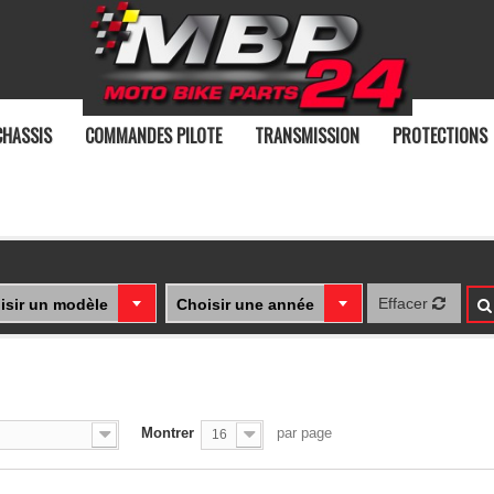
CHASSIS
COMMANDES PILOTE
TRANSMISSION
PROTECTIONS
Effacer
isir un modèle
Choisir une année
Montrer
par page
16