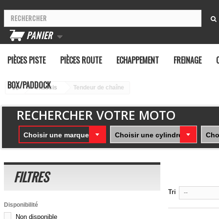
PANIER
PIÈCES PISTE
PIÈCES ROUTE
ECHAPPEMENT
FREINAGE
BOX/PADDOCK
Chassis
Tendeur de chaîne
RECHERCHER VOTRE MOTO
Choisir une marque
Choisir une cylindrée
Cho
FILTRES
Tri
--
Disponibilité
Non disponible