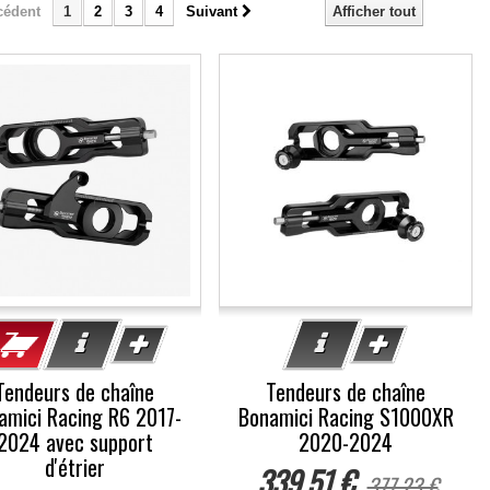
cédent
1
2
3
4
Suivant
Afficher tout
-10%
Tendeurs de chaîne
Tendeurs de chaîne
amici Racing R6 2017-
Bonamici Racing S1000XR
2024 avec support
2020-2024
d'étrier
339,51 €
377,23 €