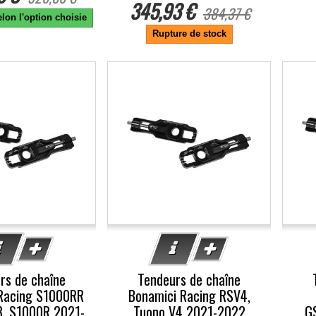
345,93 €
384,37 €
lon l'option choisie
Rupture de stock
-10%
-1
rs de chaîne
Tendeurs de chaîne
Racing S1000RR
Bonamici Racing RSV4,
, S1000R 2021-
Tuono V4 2021-2022
G