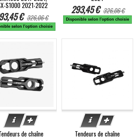
X-S1000 2021-2022
293,45 €
326,06 €
93,45 €
326,06 €
Disponible selon l'option choisie
nible selon l'option choisie
0%
-10%
Tendeurs de chaîne
Tendeurs de chaîne