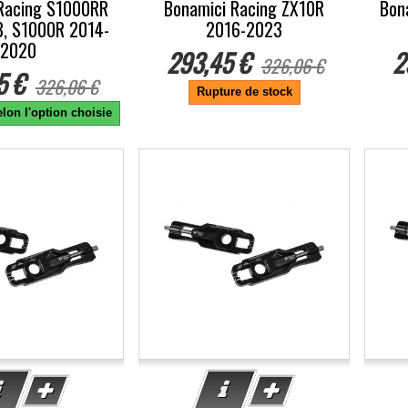
Racing S1000RR
Bonamici Racing ZX10R
Bon
, S1000R 2014-
2016-2023
2020
293,45 €
2
326,06 €
5 €
326,06 €
Rupture de stock
lon l'option choisie
-10%
-1