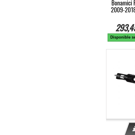
Bonamici 
2009-2018
293,4
Disponible se
-10%