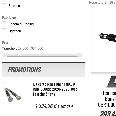
Résultats 1 - 16 s
En stock
Fabricant
-10%
Bonamici Racing
Lightech
Prix
Tranche :
27,00€ - 384,00€
PROMOTIONS
Kit cartouches Öhlins NIX30
CBR1000RR 2020-2026 avec
Tendeu
fourche Showa
Bonam
CBR1000
1 394,36 €
1 467,75 €
293,4