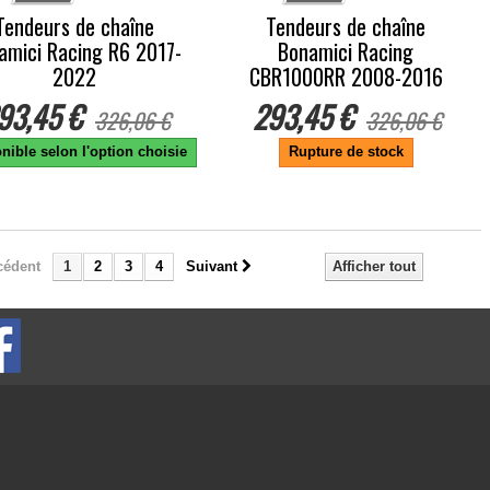
Tendeurs de chaîne
Tendeurs de chaîne
amici Racing R6 2017-
Bonamici Racing
2022
CBR1000RR 2008-2016
93,45 €
293,45 €
326,06 €
326,06 €
nible selon l'option choisie
Rupture de stock
cédent
1
2
3
4
Suivant
Afficher tout