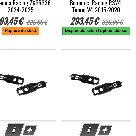
amici Racing ZX6R636
Bonamici Racing RSV4,
2024-2025
Tuono V4 2015-2020
93,45 €
293,45 €
326,06 €
326,06 €
Rupture de stock
Disponible selon l'option choisie
0%
-10%