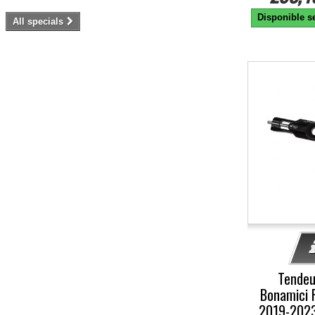
Disponible se
All specials
-10%
Tendeu
Bonamici 
2019-2023