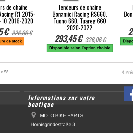
rs de chaîne
Tendeurs de chaîne
Racing R1 2015-
Bonamici Racing RS660,
Bon
-10 2016-2020
Tuono 660, Tuareg 660
2020-2022
5 €
2
326,06 €
293,45 €
326,06 €
ure de stock
Dispo
Disponible selon l'option choisie
ur 58.
Pré
Informations sur votre
boutique
MOTO BIKE PARTS
Hornisgrindestraße 3