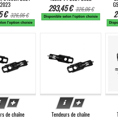
2023
GS
293,45 €
326,06 €
5 €
2
326,06 €
Disponible selon l'option choisie
lon l'option choisie
Dispo
-10%
-1
rs de chaîne
Tendeurs de chaîne