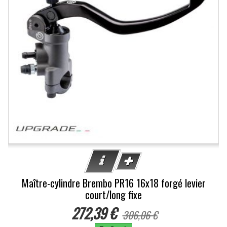
Maître-cylindre Brembo PR16 16x18 forgé levier
court/long fixe
272,39 €
306,06 €