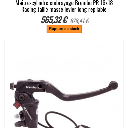
Maître-cylindre embrayage Brembo PR 16x18
Racing taillé masse levier long repliable
565,32 €
678,41 €
Rupture de stock
-15%