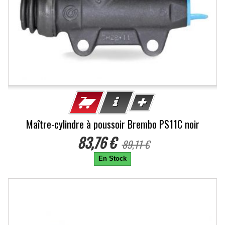
Maître-cylindre à poussoir Brembo PS11C noir
83,76 €
89,11 €
En Stock
-20%