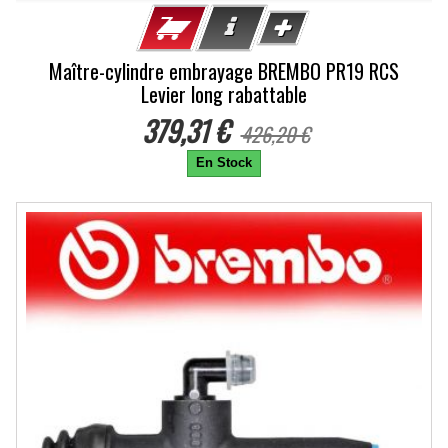
Maître-cylindre embrayage BREMBO PR19 RCS
Levier long rabattable
379,31 €
426,20 €
En Stock
-6%