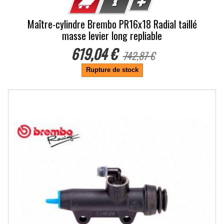
Maître-cylindre Brembo PR16x18 Radial taillé
masse levier long repliable
619,04 €
742,87 €
Rupture de stock
-7%