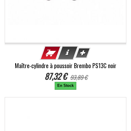
Maître-cylindre à poussoir Brembo PS13C noir
87,32 €
93,89 €
En Stock
-6%