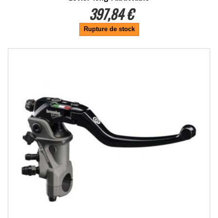
397,84 €
Rupture de stock
-21.77%