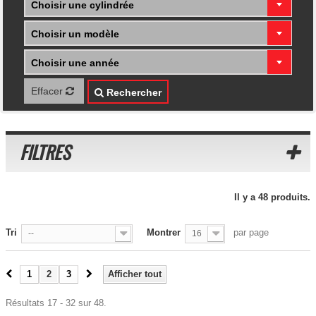
Choisir une cylindrée
Choisir un modèle
Choisir une année
Effacer
Rechercher
FILTRES
Il y a 48 produits.
Tri
Montrer
par page
--
16
1
2
3
Afficher tout
Résultats 17 - 32 sur 48.