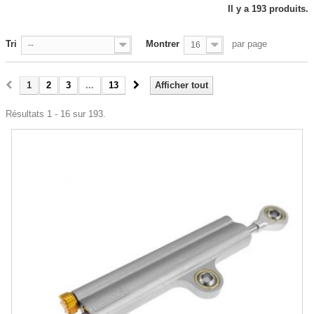
Il y a 193 produits.
Tri
Montrer
par page
--
16
1
2
3
...
13
Afficher tout
Résultats 1 - 16 sur 193.
-5%