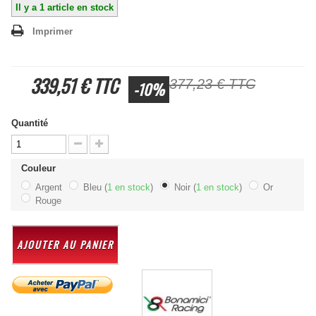
Il y a
1
article en stock
Imprimer
339,51 €
TTC
377,23 €
TTC
-10%
Quantité
Couleur
Argent
Bleu (
1 en stock
)
Noir (
1 en stock
)
Or
Rouge
AJOUTER AU PANIER